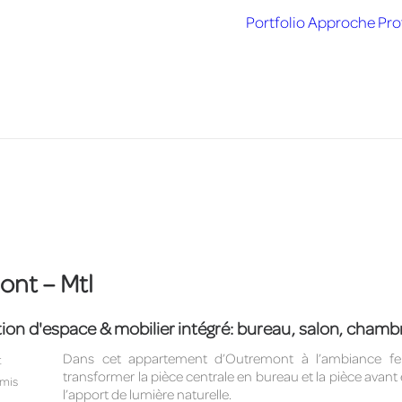
Portfolio
Approche
Prof
nt – Mtl
ion d'espace & mobilier intégré: bureau, salon, chamb
Dans cet appartement d’Outremont à l’ambiance feutr
t
transformer la pièce centrale en bureau et la pièce avan
amis
l’apport de lumière naturelle.