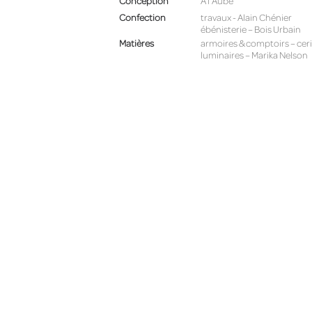
Conception
À l’Aube
Confection
travaux - Alain Chénier
ébénisterie – Bois Urbain
Matières
armoires & comptoirs – ceri
luminaires – Marika Nelson